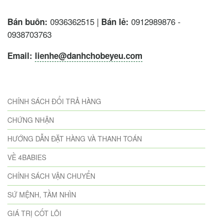
0936362515 |
0912989876 -
Bán buôn:
Bán lẻ:
0938703763
Email:
lienhe@danhchobeyeu.com
CHÍNH SÁCH ĐỔI TRẢ HÀNG
CHỨNG NHẬN
HƯỚNG DẪN ĐẶT HÀNG VÀ THANH TOÁN
VỀ 4BABIES
CHÍNH SÁCH VẬN CHUYỂN
SỨ MỆNH, TẦM NHÌN
GIÁ TRỊ CỐT LÕI