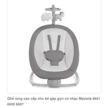
Ghế ăn dặm điều chỉnh độ cao Mastela 07112
745.000 đ