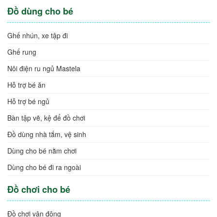
Mật Ong Manuka Eco
Mevella - Dinh Dưỡng Cho Bé Yêu
MooGoo
Dầu ăn ép lạnh Plenty Oils
Đồ dùng cho bé
Ghế nhún, xe tập đi
Ghế rung
Nôi điện ru ngủ Mastela
Hỗ trợ bé ăn
Hỗ trợ bé ngủ
Bàn tập vẽ, kệ để đồ chơi
Đồ dùng nhà tắm, vệ sinh
Dùng cho bé nằm chơi