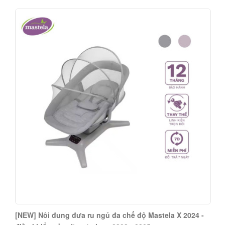
[NEW] Nôi ru ngủ Đung Đưa Đa Chế Độ Mastela H -
thông minh điều khiển cảm ứng cho bé 0 đến 24 tháng
3.850.000 đ
08401