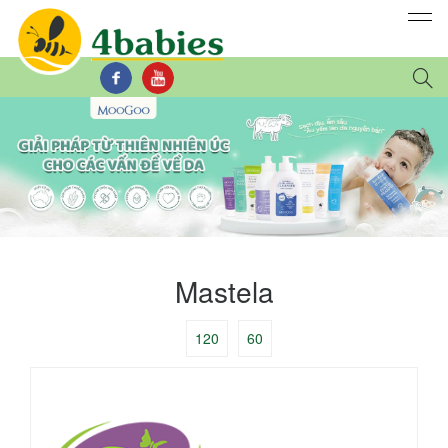
Mastela
120
60