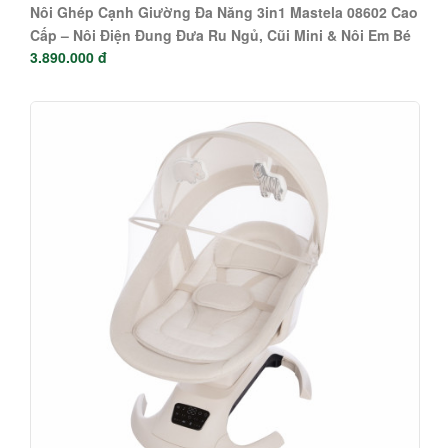
Nôi Ghép Cạnh Giường Đa Năng 3in1 Mastela 08602 Cao
Cấp – Nôi Điện Đung Đưa Ru Ngủ, Cũi Mini & Nôi Em Bé
3.890.000 đ
An Toàn