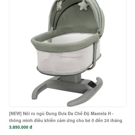
[NEW] Nôi rung đa năng - bập bênh - nôi xách tay -
giường ngủ chung - Mastela 6 trong 1 (từ sơ sinh đến
1.950.000 đ
36 tháng) 8037 - 8039