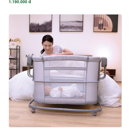
Ghế rung cao cấp cho bé gập gọn có nhạc Mastela 6601
6605 6607
1.190.000 đ