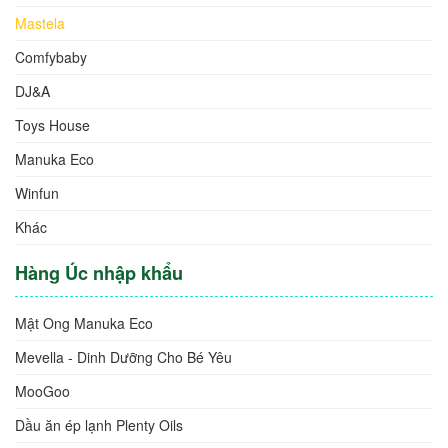
Sprout
Mavella Superfoods
MooGoo
Mastela
Comfybaby
DJ&A
Toys House
Manuka Eco
Winfun
Khác
Hàng Úc nhập khẩu