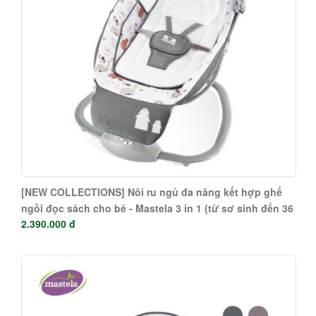
[NEW COLLECTIONS] Nôi ru ngủ đa năng kết hợp ghế
ngồi đọc sách cho bé - Mastela 3 in 1 (từ sơ sinh đến 36
2.390.000 đ
tháng) 8207 - 8208 - 8209