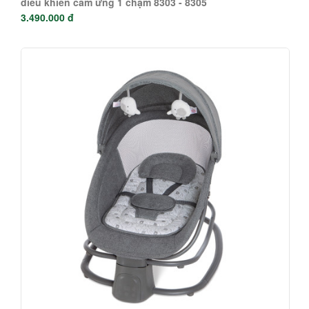
[NEW] Nôi đung đưa ru ngủ đa chế độ Mastela X 2024 -
điều khiển cảm ứng 1 chạm 8303 - 8305
3.490.000 đ