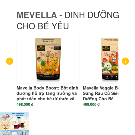
MEVELLA -
DINH DƯỠNG
CHO BÉ YÊU
iêu
 Trí
‹
›
Mavella Body Boost: Bột dinh
Mavella Veggie Boost - B
dưỡng hỗ trợ tăng trưởng và
Sung Rau Củ Siêu Dinh
phát triển cho bé từ thực vật
Dưỡng Cho Bé
hữu cơ - hương trái cây nhiệt
498.000 đ
498.000 đ
đới