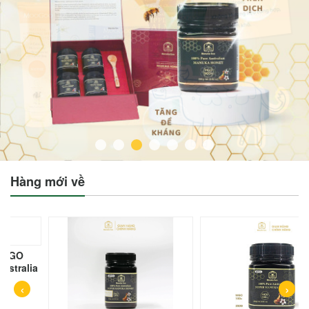
Hàng mới về
o MGO
ustralia
‹
›