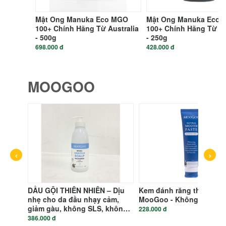
Mật Ong Manuka Eco MGO
Mật Ong Manuka Eco
100+ Chính Hãng Từ Australia
100+ Chính Hãng Từ Au
- 500g
- 250g
698.000 đ
428.000 đ
MOOGOO
g Nứt
ooGoo
‹
›
DẦU GỘI THIÊN NHIÊN – Dịu
Kem đánh răng thuần ch
nhẹ cho da đầu nhạy cảm,
MooGoo - Không chứa F
giảm gàu, không SLS, không
228.000 đ
silicon 500ml
386.000 đ