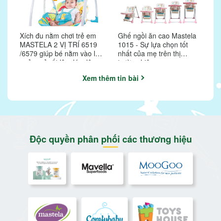
MGO?
Xích đu nằm chơi trẻ em
Ghế ngồi ăn cao Mastela
MASTELA 2 VỊ TRÍ 6519
1015 - Sự lựa chọn tốt
/6579 giúp bé nằm vào là
nhất của mẹ trên thị
ngủ, ngủ rất lâu, lúc dậy
trường hiện nay
cũng nằm chơi không
Xem thêm tin bài
quấy khóc.
Độc quyền phân phối các thương hiệu