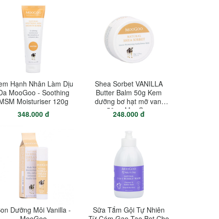
em Hạnh Nhân Làm Dịu
Shea Sorbet VANILLA
Da MooGoo - Soothing
Butter Balm 50g Kem
MSM Moisturiser 120g
dưỡng bơ hạt mỡ vani
50g - MooGoo
348.000 đ
248.000 đ
on Dưỡng Môi Vanilla -
Sữa Tắm Gội Tự Nhiên
MooGoo
Từ Cám Gạo Tạo Bọt Cho