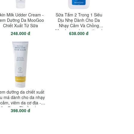
kin Milk Udder Cream -
Sữa Tắm 2 Trong 1 Siêu
em Dưỡng Da MooGoo
Dịu Nhẹ Dành Cho Da
Chiết Xuất Từ Sữa
Nhạy Cảm Và Chồng
Mụn Lưng - International
248.000 đ
638.000 đ
Natural Ultra Gentle
Cleanser With Ceramides
500ml
em dưỡng da chiết xuất
au má dành cho da nhạy
cảm, viêm da cơ địa -
MooGoo - Thuần chay
398.000 đ