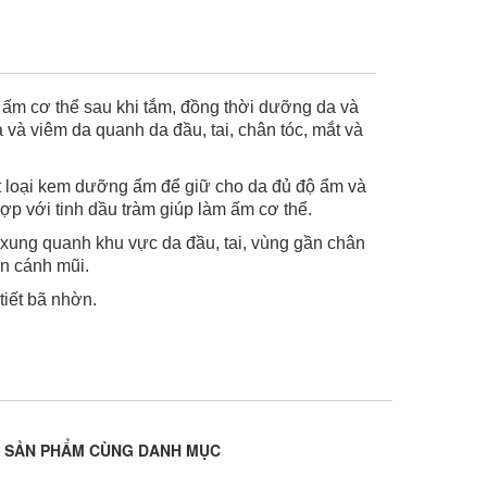
m ấm cơ thể sau khi tắm, đồng thời dưỡng da và
và viêm da quanh da đầu, tai, chân tóc, mắt và
 loại kem dưỡng ẩm để giữ cho da đủ độ ẩm và
ợp với tinh dầu tràm giúp làm ấm cơ thể.
 xung quanh khu vực da đầu, tai, vùng gần chân
ên cánh mũi.
tiết bã nhờn.
SẢN PHẨM CÙNG DANH MỤC