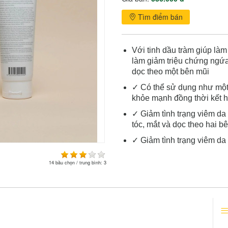
Tìm điểm bán
Với tinh dầu tràm giúp là
làm giảm triệu chứng ngứa 
dọc theo một bên mũi
✓ Có thể sử dụng như một
khỏe mạnh đồng thời kết h
✓ Giảm tình trạng viêm da
tóc, mắt và dọc theo hai b
✓ Giảm tình trạng viêm da 
14
bầu chọn / trung bình:
3