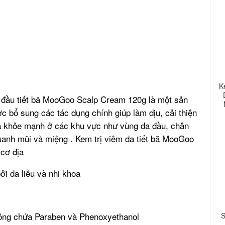
K
a đầu tiết bã MooGoo Scalp Cream 120g là một sản
bổ sung các tác dụng chính giúp làm dịu, cải thiện
n da khỏe mạnh ở các khu vực như vùng da đầu, chân
quanh mũi và miệng . Kem trị viêm da tiết bã MooGoo
 cơ địa
 da liễu và nhi khoa
hông chứa Paraben và Phenoxyethanol
S