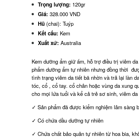
120gr
Trọng lượng:
328.000 VND
Giá:
(chai): Tuýp
Hũ
Kem
Kết cấu:
Australia
Xuất xứ:
Kem dưỡng ẩm giữ ấm, hỗ trợ điều trị viêm d
phẩm dưỡng ẩm tự nhiên nhưng đồng thời được 
tình trạng viêm da tiết bã nhờn và trả lại là
tóc, cổ , cổ tay. cổ chân hoặc vùng da xung 
cho mọi lứa tuổi và kể cả trẻ sơ sinh, viêm da
✓ Sản phẩm đã được kiểm nghiệm lâm sàng bởi
✓ Có chứa dầu dưỡng tự nhiên
✓ Chứa chất bảo quản tự nhiên từ hoa bia, k