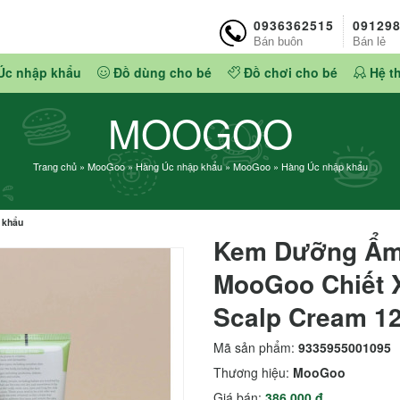
0936362515
09129
Bán buôn
Bán lẻ
Úc nhập khẩu
Đồ dùng cho bé
Đồ chơi cho bé
Hệ t
MOOGOO
Trang chủ
»
MooGoo
»
Hàng Úc nhập khẩu
»
MooGoo
»
Hàng Úc nhập khẩu
 khẩu
Kem Dưỡng Ẩm
MooGoo Chiết X
Scalp Cream 1
Mã sản phẩm:
9335955001095
Thương hiệu:
MooGoo
Giá bán:
386.000 đ