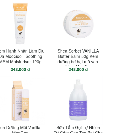
em Hạnh Nhân Làm Dịu
Shea Sorbet VANILLA
Da MooGoo - Soothing
Butter Balm 50g Kem
MSM Moisturiser 120g
dưỡng bơ hạt mỡ vani
50g - MooGoo
348.000 đ
248.000 đ
on Dưỡng Môi Vanilla -
Sữa Tắm Gội Tự Nhiên
MooGoo
Từ Cám Gạo Tạo Bọt Cho