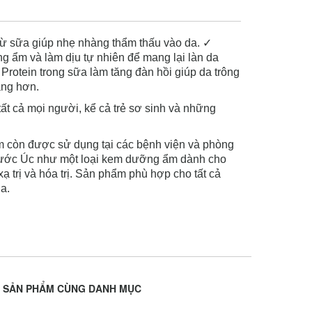
từ sữa giúp nhẹ nhàng thẩm thấu vào da. ✓
 ẩm và làm dịu tự nhiên để mang lại làn da
rotein trong sữa làm tăng đàn hồi giúp da trông
àng hơn.
ất cả mọi người, kể cả trẻ sơ sinh và những
 còn được sử dụng tại các bệnh viện và phòng
nước Úc như một loại kem dưỡng ẩm dành cho
ạ trị và hóa trị. Sản phẩm phù hợp cho tất cả
a.
SẢN PHẨM CÙNG DANH MỤC