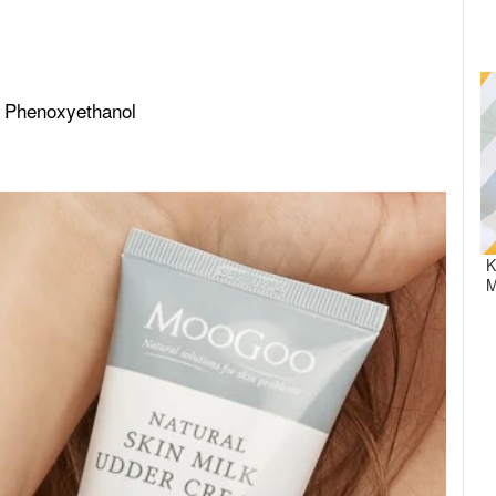
à Phenoxyethanol
K
M