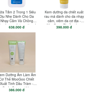
ữa Tắm 2 Trong 1 Siêu
Kem dưỡng da chiết xuất
Dịu Nhẹ Dành Cho Da
rau má dành cho da nhạy
Nhạy Cảm Và Chồng
cảm, viêm da cơ địa -
ụn Lưng - International
MooGoo - Thuần chay
638.000 đ
398.000 đ
Natural Ultra Gentle
leanser With Ceramides
500ml
em Dưỡng Ẩm Làm Ấm
Cơ Thể MooGoo Chiết
Xuất Tinh Dầu Tràm -
Scalp Cream 120g
386.000 đ