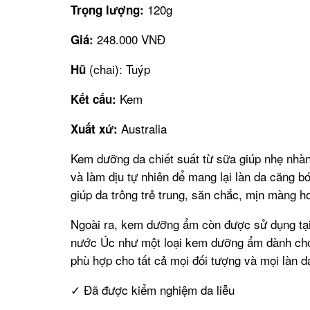
120g
Trọng lượng:
248.000 VNĐ
Giá:
(chai): Tuýp
Hũ
Kem
Kết cấu:
Australia
Xuất xứ:
Kem dưỡng da chiết suất từ sữa giúp nhẹ nhà
và làm dịu tự nhiên để mang lại làn da căng b
giúp da trông trẻ trung, săn chắc, mịn màng h
Ngoài ra, kem dưỡng ẩm còn được sử dụng tại
nước Úc như một loại kem dưỡng ẩm dành cho 
phù hợp cho tất cả mọi đối tượng và mọi làn d
✓ Đã được kiểm nghiệm da liễu