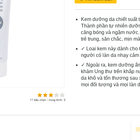
Kem dưỡng da chiết suất 
Thành phần tự nhiên dưỡng
căng bóng và ngậm nước. P
trẻ trung, săn chắc, mịn m
✓ Loại kem này dành cho t
người có làn da nhạy cảm
✓ Ngoài ra, kem dưỡng ẩm
khám Ung thư trên khắp 
da khô và tổn thương sau x
mọi đối tượng và mọi làn d
11
bầu chọn / trung bình:
3