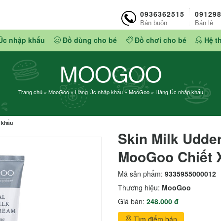
0936362515
09129
Bán buôn
Bán lẻ
Úc nhập khẩu
Đồ dùng cho bé
Đồ chơi cho bé
Hệ t
MOOGOO
Trang chủ
»
MooGoo
»
Hàng Úc nhập khẩu
»
MooGoo
»
Hàng Úc nhập khẩu
 khẩu
Skin Milk Udd
MooGoo Chiết 
Mã sản phẩm:
9335955000012
Thương hiệu:
MooGoo
Giá bán:
248.000 đ
Tìm điểm bán