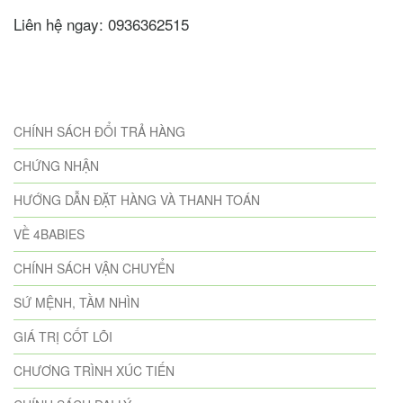
Liên hệ ngay: 0936362515
CHÍNH SÁCH ĐỔI TRẢ HÀNG
CHỨNG NHẬN
HƯỚNG DẪN ĐẶT HÀNG VÀ THANH TOÁN
VỀ 4BABIES
CHÍNH SÁCH VẬN CHUYỂN
SỨ MỆNH, TẦM NHÌN
GIÁ TRỊ CỐT LÕI
CHƯƠNG TRÌNH XÚC TIẾN