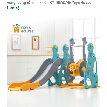
vòng, bóng rổ hình khiên KT 156*63*49 Toys House
Liên hệ
WM19041-O , màu cam