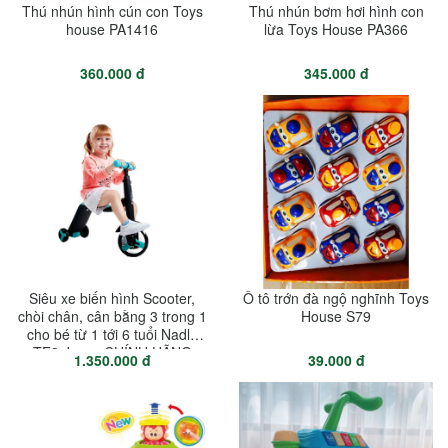
Thú nhún hình cún con Toys
Thú nhún bơm hơi hình con
house PA1416
lừa Toys House PA366
360.000 đ
345.000 đ
Siêu xe biến hình Scooter,
Ô tô trớn đà ngộ nghĩnh Toys
chòi chân, cân bằng 3 trong 1
House S79
cho bé từ 1 tới 6 tuổi Nadle
TF3 Joovy CHÍNH HÃNG
1.350.000 đ
39.000 đ