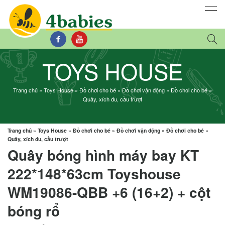
TOYS HOUSE
Trang chủ
»
Toys House
»
Đồ chơi cho bé
»
Đồ chơi vận động
»
Đồ chơi cho bé
»
Quây, xích đu, cầu trượt
Trang chủ
»
Toys House
»
Đồ chơi cho bé
»
Đồ chơi vận động
»
Đồ chơi cho bé
»
Quây, xích đu, cầu trượt
Quây bóng hình máy bay KT
222*148*63cm Toyshouse
WM19086-QBB +6 (16+2) + cột
bóng rổ