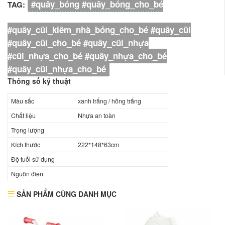
#quây_bóng #quây_bóng_cho_bé
TAG:
#quây_cũi_kiêm_nhà_bóng_cho_bé #quây_cũi
#quây_cũi_cho_bé #quây_cũi_nhựa
#cũi_nhựa_cho_bé #quây_nhựa_cho_bé
#quây_cũi_nhựa_cho_bé
Thông số kỹ thuật
Màu sắc
xanh trắng / hồng trắng
Chất liệu
Nhựa an toàn
Trọng lượng
Kích thước
222*148*63cm
Độ tuổi sử dụng
Nguồn điện
SẢN PHẨM CÙNG DANH MỤC