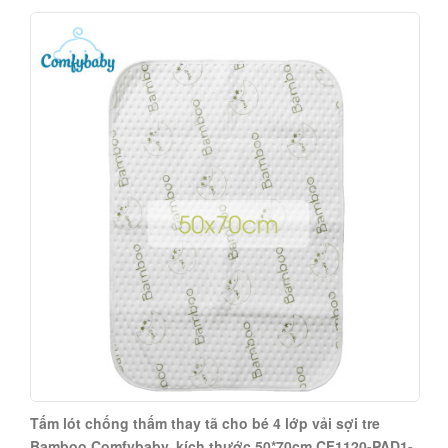
Tấm lót chống thấm thay tã cho bé 4 lớp vải sợi tre
Bamboo Comfybaby, kích thước 50*70cm CF1120-PAD1-