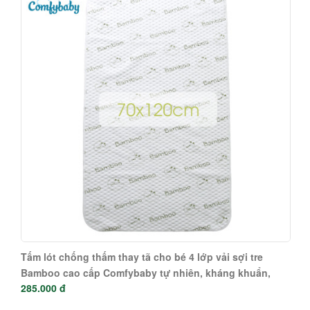
Tấm lót chống thấm thay tã cho bé 4 lớp vải sợi tre
Bamboo cao cấp Comfybaby tự nhiên, kháng khuẩn,
285.000 đ
thoáng khí CF1120-PAD1-L