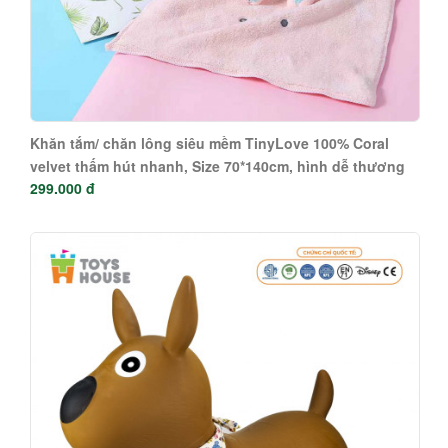
Khăn tắm/ chăn lông siêu mềm TinyLove 100% Coral
velvet thấm hút nhanh, Size 70*140cm, hình dễ thương
299.000 đ
KT03