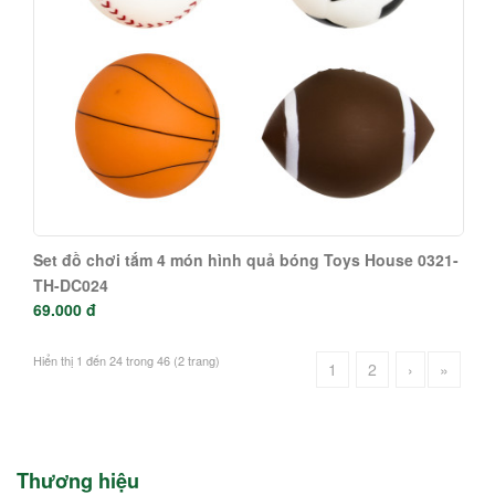
Set đồ chơi tắm 4 món hình quả bóng Toys House 0321-
TH-DC024
69.000 đ
Hiển thị 1 đến 24 trong 46 (2 trang)
1
2
›
»
Thương hiệu