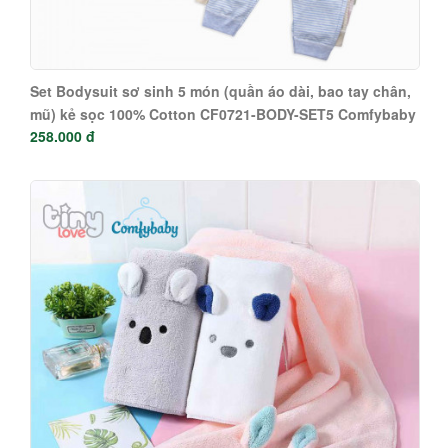
Set Bodysuit sơ sinh 5 món (quần áo dài, bao tay chân,
mũ) kẻ sọc 100% Cotton CF0721-BODY-SET5 Comfybaby
258.000 đ
( loại mỏng)