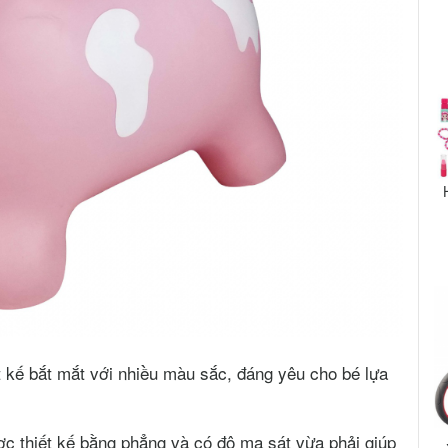
t kế bắt mắt với nhiều màu sắc, đáng yêu cho bé lựa
c thiết kế bằng phẳng và có độ ma sát vừa phải giúp