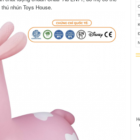
m thú nhún Toys House.
C
T
K
Đ
N
H