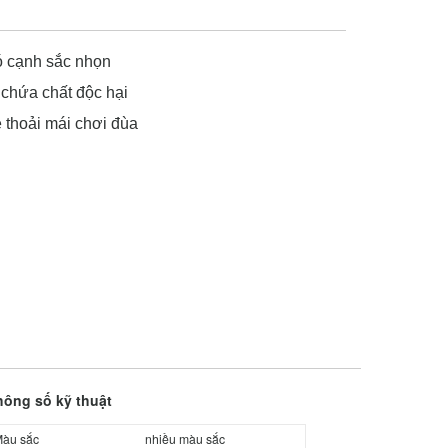
ó cạnh sắc nhọn
 chứa chất độc hại
é thoải mái chơi đùa
hông số kỹ thuật
àu sắc
nhiều màu sắc