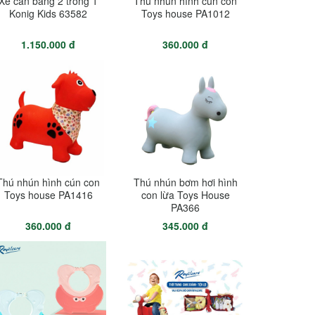
Xe cân bằng 2 trong 1
Thú nhún hình cún con
Konig Kids 63582
Toys house PA1012
1.150.000 đ
360.000 đ
Thú nhún hình cún con
Thú nhún bơm hơi hình
Toys house PA1416
con lừa Toys House
PA366
360.000 đ
345.000 đ