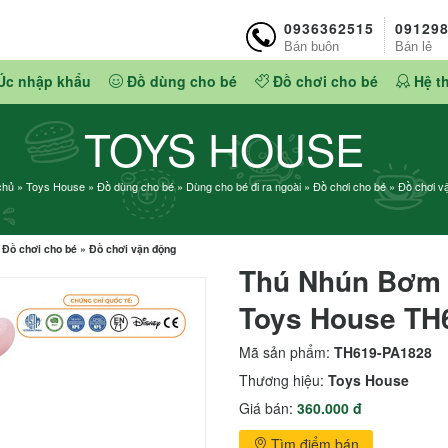
0936362515
09129
Bán buôn
Bán lẻ
Úc nhập khẩu
Đồ dùng cho bé
Đồ chơi cho bé
Hệ t
TOYS HOUSE
chủ
»
Toys House
»
Đồ dùng cho bé
»
Dùng cho bé đi ra ngoài
»
Đồ chơi cho bé
»
Đồ chơi v
»
Đồ chơi cho bé
»
Đồ chơi vận động
Thú Nhún Bơm 
Toys House TH
Mã sản phẩm:
TH619-PA1828
Thương hiệu:
Toys House
Giá bán:
360.000 đ
Tìm điểm bán