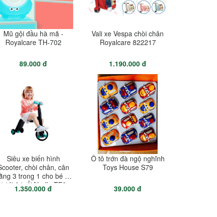
Mũ gội đầu hà mã -
Vali xe Vespa chòi chân
Royalcare TH-702
Royalcare 822217
89.000 đ
1.190.000 đ
Siêu xe biến hình
Ô tô trớn đà ngộ nghĩnh
Scooter, chòi chân, cân
Toys House S79
ằng 3 trong 1 cho bé từ
1 tới 6 tuổi Nadle TF3
1.350.000 đ
39.000 đ
Joovy CHÍNH HÃNG