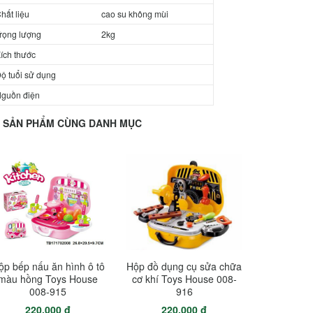
hất liệu
cao su không mùi
rọng lượng
2kg
ích thước
ộ tuổi sử dụng
guồn điện
SẢN PHẨM CÙNG DANH MỤC
ộp bếp nấu ăn hình ô tô
Hộp đồ dụng cụ sửa chữa
màu hồng Toys House
cơ khí Toys House 008-
008-915
916
220.000 đ
220.000 đ