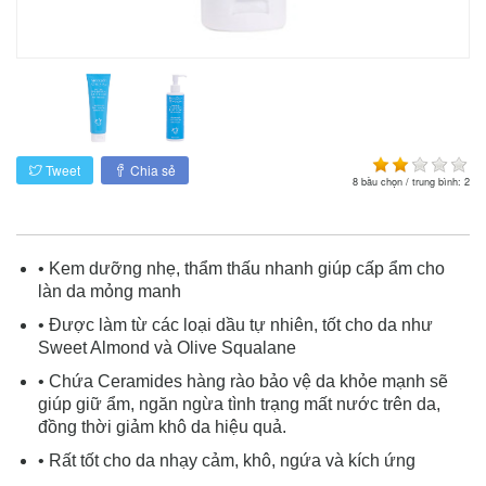
Tweet
Chia sẻ
8
bầu chọn / trung bình:
2
• Kem dưỡng nhẹ, thẩm thấu nhanh giúp cấp ẩm cho
làn da mỏng manh
• Được làm từ các loại dầu tự nhiên, tốt cho da như
Sweet Almond và Olive Squalane
• Chứa Ceramides hàng rào bảo vệ da khỏe mạnh sẽ
giúp giữ ẩm, ngăn ngừa tình trạng mất nước trên da,
đồng thời giảm khô da hiệu quả.
• Rất tốt cho da nhạy cảm, khô, ngứa và kích ứng