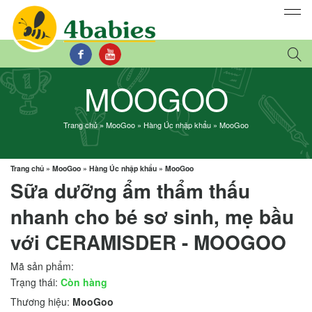
MOOGOO
Trang chủ
»
MooGoo
»
Hàng Úc nhập khẩu
»
MooGoo
Trang chủ
»
MooGoo
»
Hàng Úc nhập khẩu
»
MooGoo
Sữa dưỡng ẩm thẩm thấu
nhanh cho bé sơ sinh, mẹ bầu
với CERAMISDER - MOOGOO
Mã sản phẩm:
Trạng thái:
Còn hàng
Thương hiệu:
MooGoo