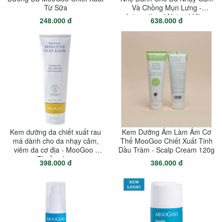
Từ Sữa
Và Chồng Mụn Lưng -
International Natural Ultra
248.000 đ
638.000 đ
Gentle Cleanser With
Ceramides 500ml
Kem dưỡng da chiết xuất rau
Kem Dưỡng Ẩm Làm Ấm Cơ
má dành cho da nhạy cảm,
Thể MooGoo Chiết Xuất Tinh
viêm da cơ địa - MooGoo -
Dầu Tràm - Scalp Cream 120g
Thuần chay
398.000 đ
386.000 đ