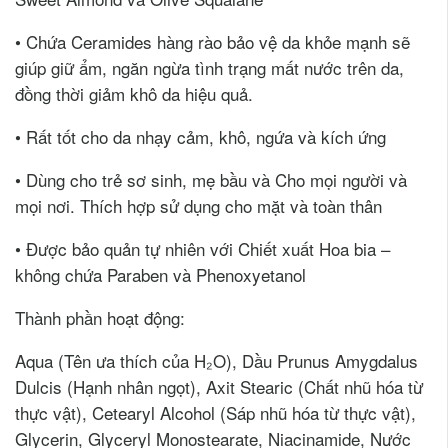
• Chứa Ceramides hàng rào bảo vệ da khỏe mạnh sẽ
giúp giữ ẩm, ngăn ngừa tình trạng mất nước trên da,
đồng thời giảm khô da hiệu quả.
• Rất tốt cho da nhạy cảm, khô, ngứa và kích ứng
• Dùng cho trẻ sơ sinh, mẹ bầu và Cho mọi người và
mọi nơi. Thích hợp sử dụng cho mặt và toàn thân
• Được bảo quản tự nhiên với Chiết xuất Hoa bia –
không chứa Paraben và Phenoxyetanol
Thành phần hoạt động:
Aqua (Tên ưa thích của H₂O), Dầu Prunus Amygdalus
Dulcis (Hạnh nhân ngọt), Axit Stearic (Chất nhũ hóa từ
thực vật), Cetearyl Alcohol (Sáp nhũ hóa từ thực vật),
Glycerin, Glyceryl Monostearate, Niacinamide, Nước