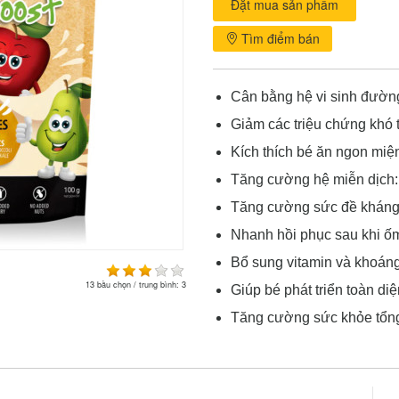
Đặt mua sản phẩm
Tìm điểm bán
Cân bằng hệ vi sinh đường 
Giảm các triệu chứng khó t
Kích thích bé ăn ngon miệ
Tăng cường hệ miễn dịch:
Tăng cường sức đề kháng, 
Nhanh hồi phục sau khi ố
Bổ sung vitamin và khoáng 
13
bầu chọn / trung bình:
3
Giúp bé phát triển toàn diện
Tăng cường sức khỏe tổng