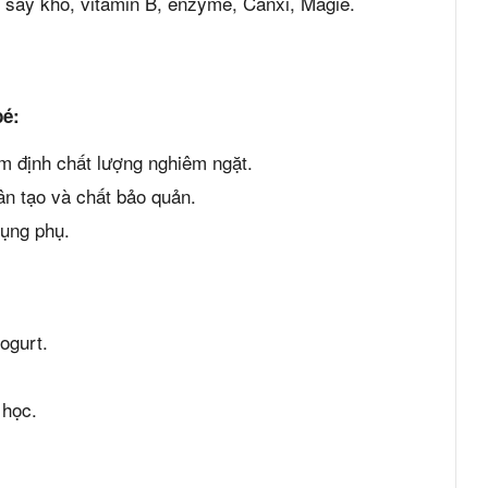
ê sấy khô, vitamin B, enzyme, Canxi, Magie.
bé:
m định chất lượng nghiêm ngặt.
ân tạo và chất bảo quản.
dụng phụ.
ogurt.
 học.