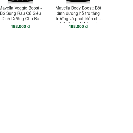
Mavella Veggie Boost -
Mavella Body Boost: Bột
Bổ Sung Rau Củ Siêu
dinh dưỡng hỗ trợ tăng
Dinh Dưỡng Cho Bé
trưởng và phát triển cho
bé từ thực vật hữu cơ -
498.000 đ
498.000 đ
hương trái cây nhiệt đới