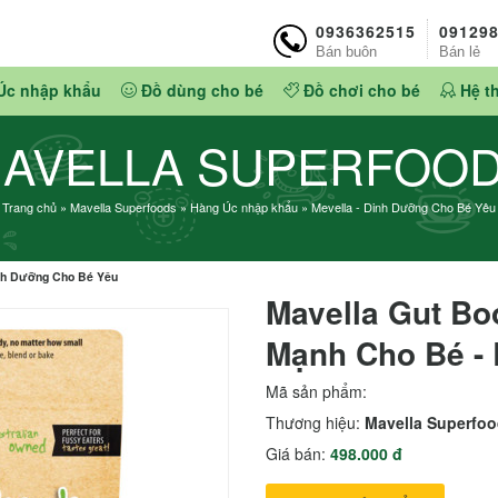
0936362515
09129
Bán buôn
Bán lẻ
Úc nhập khẩu
Đồ dùng cho bé
Đồ chơi cho bé
Hệ t
AVELLA SUPERFOO
Trang chủ
»
Mavella Superfoods
»
Hàng Úc nhập khẩu
»
Mevella - Dinh Dưỡng Cho Bé Yêu
inh Dưỡng Cho Bé Yêu
Mavella Gut Bo
Mạnh Cho Bé - 
Mã sản phẩm:
Thương hiệu:
Mavella Superfo
Giá bán:
498.000 đ