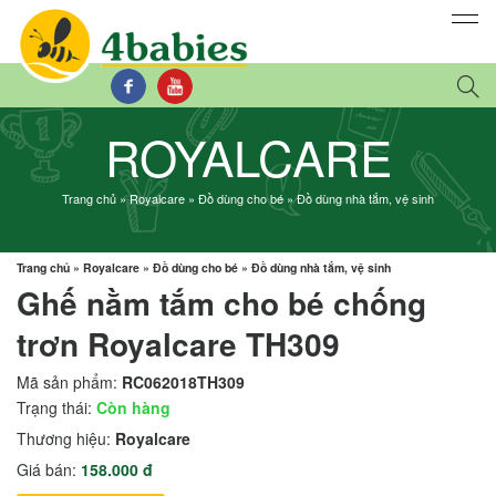
ROYALCARE
Trang chủ
»
Royalcare
»
Đồ dùng cho bé
»
Đồ dùng nhà tắm, vệ sinh
Trang chủ
»
Royalcare
»
Đồ dùng cho bé
»
Đồ dùng nhà tắm, vệ sinh
Ghế nằm tắm cho bé chống
trơn Royalcare TH309
Mã sản phẩm:
RC062018TH309
Trạng thái:
Còn hàng
Thương hiệu:
Royalcare
Giá bán:
158.000 đ