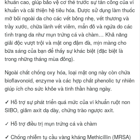
khuẩn cao, giúp bảo vệ cơ thể trước sự tấn công của vi
khuẩn và cải thiện hệ tiêu hóa. Được sử dụng làm thuốc
mỡ bôi ngoài da cho các vết bỏng nhẹ, vết thương và
trầy xước, chữa lành vết viêm, mẩn đỏ và ngứa do các
tình trạng da như mụn trứng cá và chàm… Khả năng
giải độc vượt trội và mật ong đậm đà, mịn màng cho
bữa sáng của bạn để thấy sự khác biệt (đặc biệt là
trong những tháng mùa đông).
Ngoài chất chống oxy hóa, loại mật ong này còn chứa
bioflavonoid, enzyme và các hợp chất phenolic tự nhiên
giúp ích cho sức khỏe và tinh thần hàng ngày.
Hỗ trợ sự phát triển quá mức của vi khuẩn ruột non
✓
SIBO, giảm axit dạ dày, chứng trào ngược axit.
✓ Hỗ trợ điều trị mụn trứng cá và chàm
Chống nhiễm tụ cầu vàng kháng Methicillin (MRSA)
✓